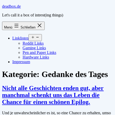
Zum
deadbox.de
Inhalt
Let's call it a box of intrest(ing things)
springen
Menü
Schließen
Menü
Linklisten
öffnen
Reddit Links
Gaming Links
Pen and Paper Links
Hardware Links
Impressum
Kategorie:
Gedanke des Tages
Nicht alle Geschichten enden gut, aber
manchmal schenkt uns das Leben die
Chance für einen schönen Epilog.
Und je unwahrscheinlicher es ist, so eine Chance zu erhalten, umso