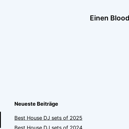
tion
Einen Bloo
Neueste Beiträge
Best House DJ sets of 2025
Best House DJ sets of 2024