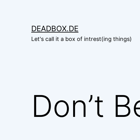
Zum
Inhalt
springen
DEADBOX.DE
Let's call it a box of intrest(ing things)
Don’t B