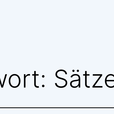
wort:
Sätz