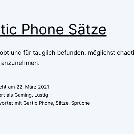
tic Phone Sätze
robt und für tauglich befunden, möglichst chaot
e anzunehmen.
icht am
22. März 2021
ert als
Gaming
,
Lustig
wortet mit
Gartic Phone
,
Sätze
,
Sprüche